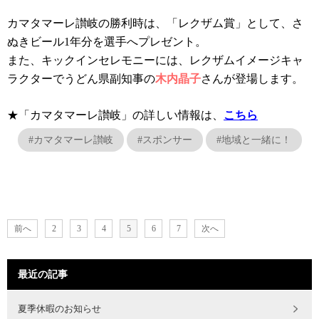
カマタマーレ讃岐の勝利時は、「レクザム賞」として、さ
ぬきビール1年分を選手へプレゼント。
また、キックインセレモニーには、レクザムイメージキャ
ラクターでうどん県副知事の
木内晶子
さんが登場します。
★「カマタマーレ讃岐」の詳しい情報は、
こちら
#カマタマーレ讃岐
#スポンサー
#地域と一緒に！
前へ
2
3
4
5
6
7
次へ
最近の記事
夏季休暇のお知らせ