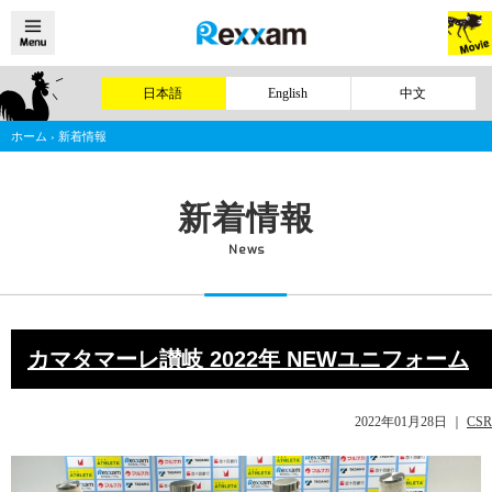
日本語
English
中文
ホーム
›
新着情報
新着情報
News
カマタマーレ讃岐 2022年 NEWユニフォーム
2022年01月28日
｜
CSR