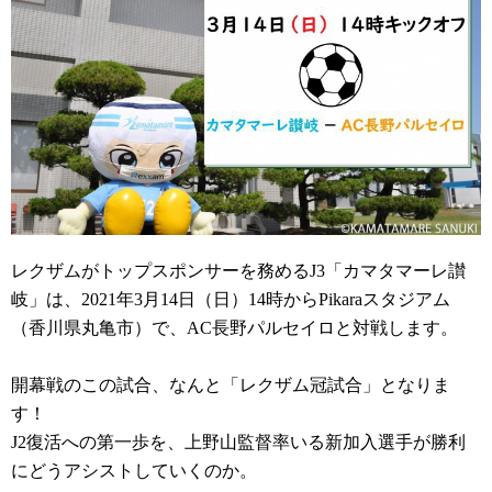
レクザムがトップスポンサーを務めるJ3
「カマタマーレ讃
岐」は、2021年3月14日（
日）14
時からPikara
スタジアム
（香川県丸亀市）で、AC
長野パルセイロと対戦します。
開幕戦のこの試合、なんと「レクザム冠試合」となりま
す！
J2復活への第一歩を、上野山監督率いる新加入選手が勝利
にどうアシストしていくのか。