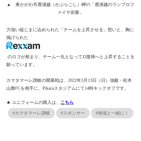
▲ 東かがわ市鹿浦越（かぶらごし）岬の「鹿浦越のランプロフ
ァイヤ岩脈」
力強い縦じまに込められた「チームを上昇させる」想いと、胸に
掲げられた
のロゴが相まり、チーム一丸となってJ2復帰へと上昇することを
願っています。
カマタマーレ讃岐の開幕戦は、2022年3月13日（日）強敵・松本
山雅FCを相手に、Pikaraスタジアムにて14時キックオフです。
★ ユニフォームの購入は、
こちら
#カマタマーレ讃岐
#スポンサー
#地域と一緒に！