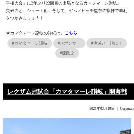
手権大会」に2年ぶり22回目の出場となるカマタマーレ讃岐。
突破力と、シュート術、そして、ゼムノビッチ監督の指揮で勝利
をつかみましょう！
★カマタマーレ讃岐の詳細は、
こちら
#カマタマーレ讃岐
#スポンサー
#地域と一緒に！
#流政之
レクザム冠試合「カマタマーレ讃岐」開幕戦
2021年03月19日
｜
Corporate