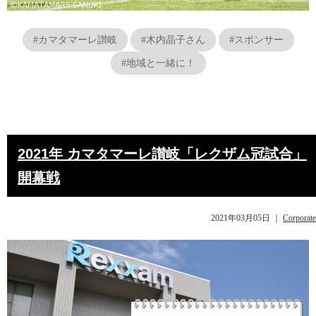
#カマタマーレ讃岐
#木内晶子さん
#スポンサー
#地域と一緒に！
2021年 カマタマーレ讃岐「レクザム冠試合」
開幕戦
2021年03月05日
｜
Corporate