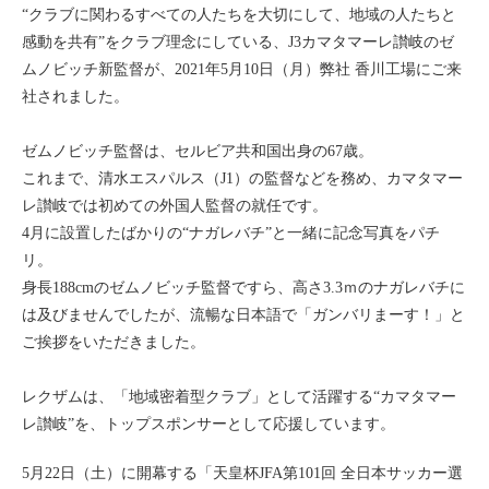
“クラブに関わるすべての人たちを大切にして、地域の人たちと
感動を共有”をクラブ理念にしている、J3カマタマーレ讃岐のゼ
ムノビッチ新監督が、2021年5月10日（月）弊社 香川工場にご来
社されました。
ゼムノビッチ監督は、セルビア共和国出身の67歳。
これまで、清水エスパルス（J1）の監督などを務め、カマタマー
レ讃岐では初めての外国人監督の就任です。
4月に設置したばかりの“ナガレバチ”と一緒に記念写真をパチ
リ。
身長188cmのゼムノビッチ監督ですら、高さ3.3ｍのナガレバチに
は及びませんでしたが、流暢な日本語で「ガンバリまーす！」と
ご挨拶をいただきました。
レクザムは、「地域密着型クラブ」として活躍する“カマタマー
レ讃岐”を、トップスポンサーとして応援しています。
5月22日（土）に開幕する「天皇杯JFA第101回 全日本サッカー選