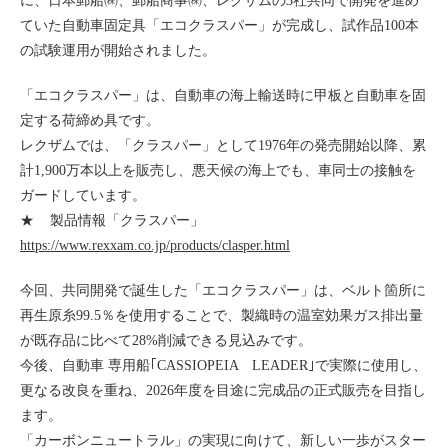
に、日本郵船㈱、郵船商事㈱、レクザムの3社共同で開発を進め
ていた自動車固定具「エコクラスパー」が完成し、試作品100本
の試験運用が開始されました。
「エコクラスパー」は、自動車の海上輸送時に甲板と自動車を固
定する荷締め具です。
レクザムでは、「クラスパー」として1976年の発売開始以降、累
計1,900万本以上を販売し、悪天候の海上でも、車同士の接触を
ガードしています。
★ 製品情報「クラスパー」
https://www.rexxam.co.jp/products/clasper.html
今回、共同開発で誕生した「エコクラスパー」は、ベルト箇所に
再生原糸99.5％を使用することで、製織時の温室効果ガス排出量
が既存品に比べて28%削減できる見込みです。
今後、自動車 専用船｢CASSIOPEIA LEADER｣で実際に使用し、
更なる改良を重ね、2026年度を目途に完成品の正式販売を目指し
ます。
「カーボンニュートラル」の実現に向けて、新しい一歩がスター