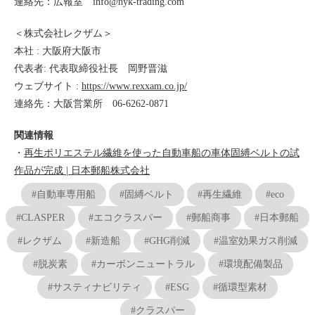
連絡先：広報室 info@nyk-trading.com
＜株式会社レクザム＞
本社 : 大阪府大阪市
代表者: 代表取締役社長 岡野晋滋
ウェブサイト :
https://www.rexxam.co.jp/
連絡先：大阪営業所 06-6262-0871
関連情報
・
再生ポリエステル繊維を使った自動車船の車体固縛ベルトの試
作品が完成 | 日本郵船株式会社
#自動車専用船
#固縛ベルト
#再生繊維
#eco
#CLASPER
#エコクラスパー
#郵船商事
#日本郵船
#レクザム
#新造船
#GHG削減
#温室効果ガス削減
#脱炭素
#カーボンニュートラル
#環境配備製品
#サスティナビリティ
#ESG
#循環型素材
#クラスパー