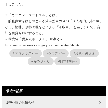
トしました。
※「カーボンニュートラル」とは、
二酸化炭素をはじめとする温室効果ガスの「（人為的）排出量」
から、植林、森林管理などによる「吸収量」 を差し引いて、合
計を実質ゼロにすること。
～環境省「脱炭素ポータル」HP参考～
https://ondankataisaku.env.go.jp/carbon_neutral/about/
#エコクラスパー
#クラスパー
#お取引先さま
#ものづくり
#日本郵船㈱
最近の記事
夏季休暇のお知らせ