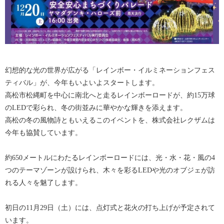
幻想的な光の世界が広がる「レインボー・イルミネーションフェス
ティバル」が、今年もいよいよスタートします。
高松市松縄町を中心に南北へと走るレインボーロードが、約15万球
のLEDで彩られ、冬の街並みに華やかな輝きを添えます。
高松の冬の風物詩ともいえるこのイベントを、株式会社レクザムは
今年も協賛しています。
約650メートルにわたるレインボーロードには、光・水・花・風の4
つのテーマゾーンが設けられ、木々を彩るLEDや光のオブジェが訪
れる人々を魅了します。
初日の11月29日（土）には、点灯式と花火の打ち上げが予定されて
います。