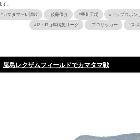
ます。
#カマタマーレ讃岐
#後藤優介
#香川工場
#トップスポン
#J2・J3百年構想リーグ
#プロサッカー
#ス
屋島レクザムフィールドでカマタマ戦