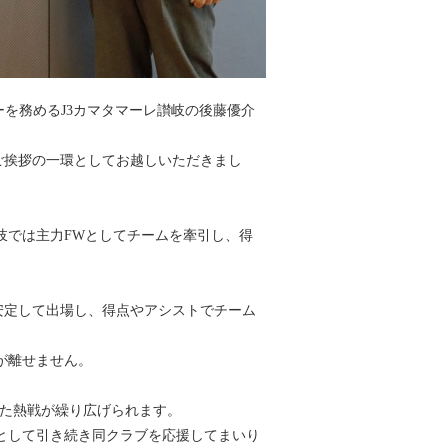
ーを務めるJ3カマタマーレ讃岐の後藤優介
のご挨拶の一環としてお越しいただきまし
讃岐では主力FWとしてチームを牽引し、得
て安定して出場し、得点やアシストでチーム
が離せません。
した熱戦が繰り広げられます。
として引き続き同クラブを応援してまいり