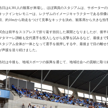
当日は4,381人の観客が来場し、ほぼ満員のスタジアムは、サポーター
キックインセレモニーは、レクザムのイメージキャラクターである俳優
前、約10mから助走をつけて見事なキックを決め、観客席から大きな拍
試合は前半をスコアレスで折り返す拮抗した展開となりましたが、後半1
マタマーレ讃岐も交代選手を投入しながら反撃を試みるなど、最後まで
スタジアム全体が一体となって選手を後押しする中、最後まで目の離せ
が声援を送り続けました。
当社は今後も、地域スポーツの振興を通じて、地域社会への貢献に取り