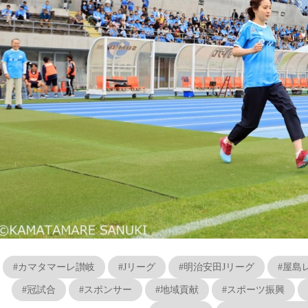
#カマタマーレ讃岐
#Jリーグ
#明治安田Jリーグ
#屋島
#冠試合
#スポンサー
#地域貢献
#スポーツ振興