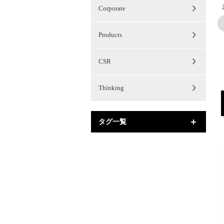
Corporate
Products
CSR
Thinking
タグ一覧