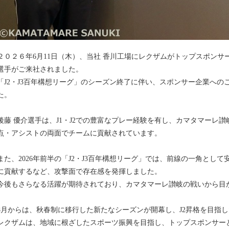
２０２６年6月11日（木）、当社 香川工場にレクザムがトップスポンサ
選手がご来社されました。
「J2・J3百年構想リーグ」のシーズン終了に伴い、スポンサー企業へ
た。
後藤 優介選手は、J1・J2での豊富なプレー経験を有し、カマタマーレ
点・アシストの両面でチームに貢献されています。
また、2026年前半の「J2・J3百年構想リーグ」では、前線の一角とし
に貢献するなど、攻撃面で存在感を発揮しました。
今後もさらなる活躍が期待されており、カマタマーレ讃岐の戦いから目
8月からは、秋春制に移行した新たなシーズンが開幕し、J2昇格を目指
レクザムは、地域に根ざしたスポーツ振興を目指し、トップスポンサー