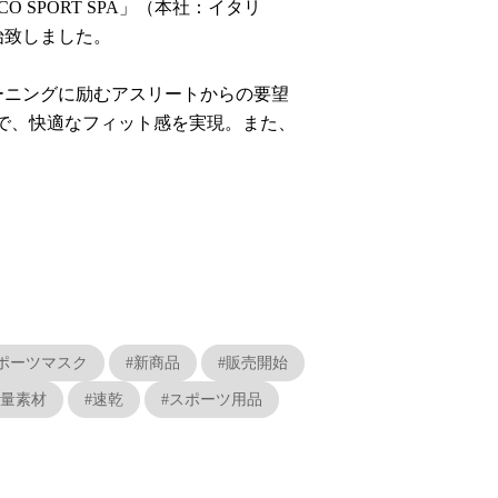
CO SPORT SPA」（本社：イタリ
開始致しました。
ーニングに励むアスリートからの要望
で、快適なフィット感を実現。また、
。
ポーツマスク
#新商品
#販売開始
軽量素材
#速乾
#スポーツ用品