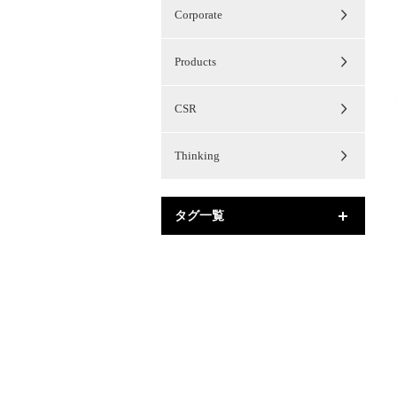
Corporate
Products
CSR
Thinking
タグ一覧