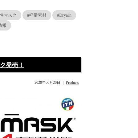
能性マスク
#軽量素材
#Dryarn
情報
スク発売！
2020年06月26日
｜
Products