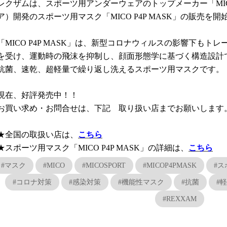
レクザムは、スポーツ用アンダーウェアのトップメーカー
「MI
ア）開発のスポーツ用マスク
「MICO P4P MASK」の販売を
「MICO P4P MASK」
は、新型コロナウィルスの影響下もトレ
を受け、運動時の飛沫を抑制し、顔面形態学に基づく構造設計
抗菌、速乾、超軽量で繰り返し洗えるスポーツ用マスクです。
現在、好評発売中！！
お買い求め・お問合せは、下記 取り扱い店までお願いします
★全国の取扱い店は、
こちら
★スポーツ用マスク「MICO P4P MASK」の詳細は、
こちら
#マスク
#MICO
#MICOSPORT
#MICOP4PMASK
#ス
#コロナ対策
#感染対策
#機能性マスク
#抗菌
#
#REXXAM