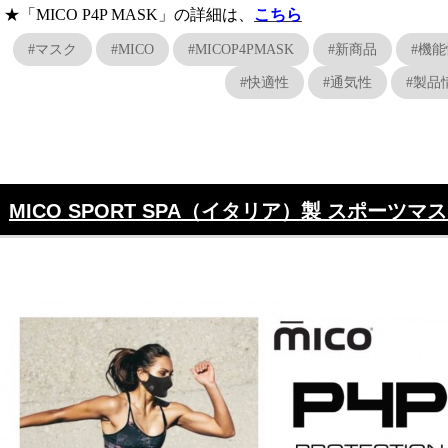
★「MICO P4P MASK」の詳細は、
こちら
#マスク
#MICO
#MICOP4PMASK
#新商品
#機
#快適性
#通気性
#製品
MICO SPORT SPA（イタリア）製 スポーツマ