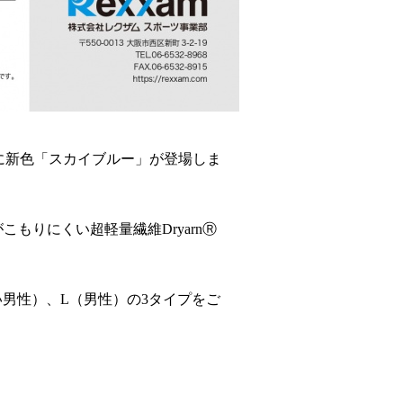
SK」に新色「スカイブルー」が登場しま
もりにくい超軽量繊維Dryarn
Ⓡ
い男性）、L（男性）の3タイプをご