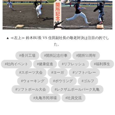
▲ ≪左上≫ 鈴木BU長 VS 住田副社長の敬老対決は注目の的でし
た。
#香川工場
#開所記念行事
#開所51周年
#社内イベント
#健康促進
#リフレッシュ
#福利厚生
#スポーツ大会
#ヨーガ
#ソフトバレー
#ウォーキング
#ボウリング
#ゴルフ
#ソフトボール大会
#レクザムボールパーク丸亀
#丸亀市民球場
#社員交流