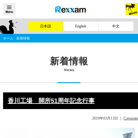
日本語
English
中文
ホーム
›
新着情報
新着情報
News
香川工場 開所51周年記念行事
2019年03月13日
｜
Corporate