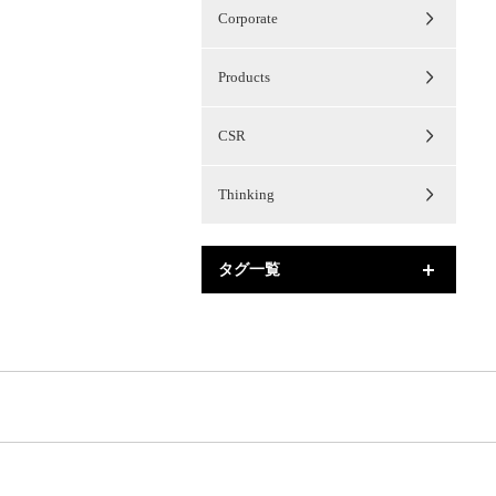
Corporate
Products
CSR
Thinking
タグ一覧