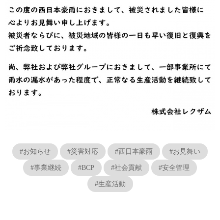
#お知らせ
#災害対応
#西日本豪雨
#お見舞い
#事業継続
#BCP
#社会貢献
#安全管理
#生産活動