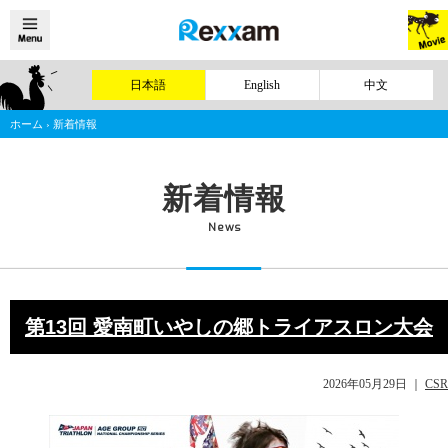
日本語
English
中文
ホーム
›
新着情報
新着情報
News
第13回 愛南町いやしの郷トライアスロン大会
2026年05月29日
｜
CSR