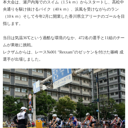
本大会は、瀬戸内海でのスイム（1.5ｋｍ）からスタートし、高松中
央通りを駆け抜けるバイク（40ｋｍ）、浜風を受けながらのラン
（10ｋｍ）そして今年2月に開業した香川県立アリーナのゴールを目
指します。
当日は気温36℃という過酷な環境のなか、472名の選手と11組のチー
ムが果敢に挑戦。
レクザムからは、レース№001 “Rexxam”のゼッケンを付けた篠崎 成
選手が出場しました。