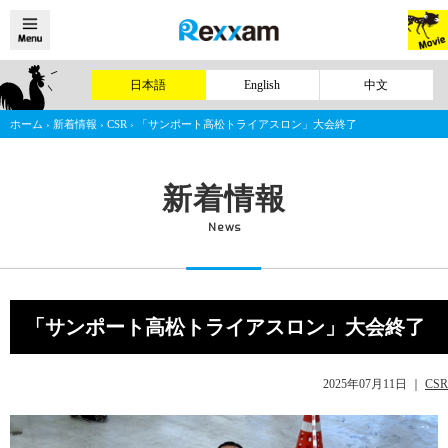
日本語
English
中文
ホーム
›
新着情報
›
CSR
›
「サンポート高松トライアスロン」大会終了
新着情報
News
「サンポート高松トライアスロン」大会終了
2025年07月11日
｜
CSR