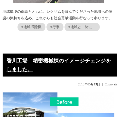
地球環境の保護とともに、レクザムを育んでくださった地域への感
謝の気持ちを込め、これからも社会貢献活動を行なって参ります。
#地球掃除機
#行事
#地域と一緒に！
香川工場 精密機械棟のイメージチェンジを
しました。
2016年05月13日
｜
Corporate