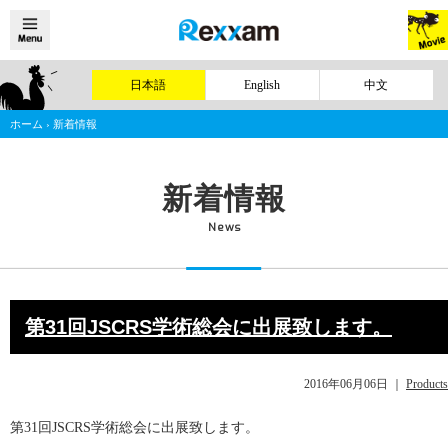
日本語
English
中文
ホーム
›
新着情報
新着情報
News
第31回JSCRS学術総会に出展致します。
2016年06月06日
｜
Products
第31回JSCRS学術総会に出展致します。