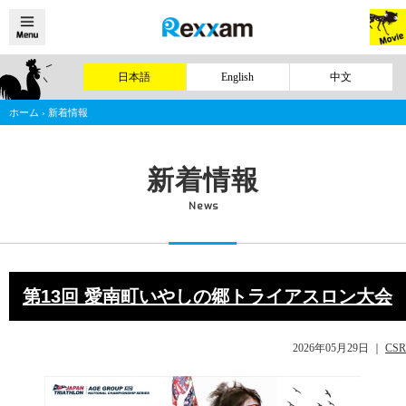
日本語
English
中文
ホーム
›
新着情報
新着情報
News
第13回 愛南町いやしの郷トライアスロン大会
2026年05月29日
｜
CSR