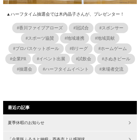
▲ハーフタイム抽選会では木内晶子さんが、プレゼンター！
#香川ファイブアローズ
#冠試合
#スポンサー
#スポーツ協賛
#地域連携
#地域貢献
#プロバスケットボール
#Bリーグ
#ホームゲーム
#企業PR
#イベント出展
#試飲会
#さぬきビール
#抽選会
#ハーフタイムイベント
#来場者交流
最近の記事
夏季休暇のお知らせ
「企業版ふるさと納税」西条市より感謝状