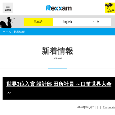
日本語
English
中文
ホーム
›
新着情報
新着情報
News
世界3位入賞 設計部 田所社員 ～口笛世界大会
～
2026年06月26日
｜
Corporate