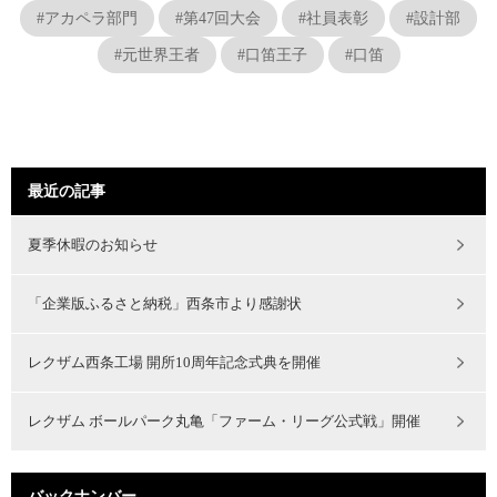
#アカペラ部門
#第47回大会
#社員表彰
#設計部
#元世界王者
#口笛王子
#口笛
最近の記事
夏季休暇のお知らせ
「企業版ふるさと納税」西条市より感謝状
レクザム西条工場 開所10周年記念式典を開催
レクザム ボールパーク丸亀「ファーム・リーグ公式戦」開催
バックナンバー