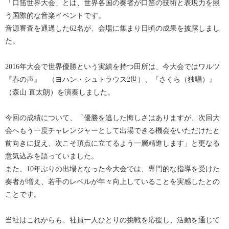
「口笛世界大会」とは、世界各国の奏者が口笛の技術と表現力を競
う国際的な音楽イベントです。
音源審査を通過した62名が、会場に集まり日頃の成果を披露しまし
た。
2016年大会で世界優勝という実績を持つ田所は、今大会ではワルツ
『春の声』 （ヨハン・シュトラウス2世）、『さくら（独唱）』
（森山 直太朗）を演奏しました。
今回の成績について、「優勝を逃した悔しさはありますが、次回大
会へもう一度チャレンジャーとして出場できる機会をいただけたと
前向きに捉え、次こそ頂点に立てるよう一層精進します」と更なる
意気込みを語っていました。
また、10年ぶりの出場となった今大会では、専門的な指導を受けた
奏者が増え、若手のレベルが年々向上していることを実感したとの
ことです。
当社はこれからも、社員一人ひとりの挑戦を応援し、活動を通じて