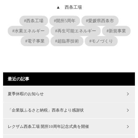
▲ 西条工場
#西条工場
#開所5周年
#愛媛県西条市
#水素エネルギー
#再生可能エネルギー
#新規事業
#電子事業
#超臨界技術
#モノづくり
最近の記事
夏季休暇のお知らせ
「企業版ふるさと納税」西条市より感謝状
レクザム西条工場 開所10周年記念式典を開催