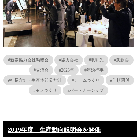
#新春協力会社懇親会
#協力会社
#取引先
#懇親会
#交流会
#2026年
#年始行事
#社長方針・生産本部長方針
#チームづくり
#信頼関係
#モノづくり
#パートナーシップ
2019年度 生産動向説明会を開催