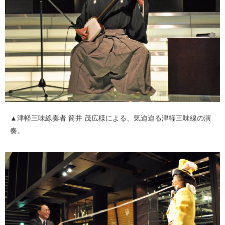
▲津軽三味線奏者 筒井 茂広様による、気迫迫る津軽三味線の演
奏。