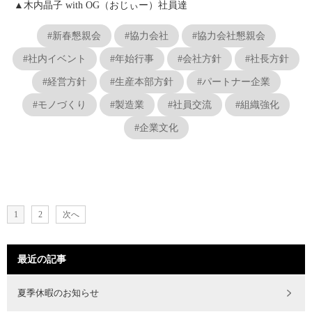
▲木内晶子 with OG（おじぃー）社員達
#新春懇親会
#協力会社
#協力会社懇親会
#社内イベント
#年始行事
#会社方針
#社長方針
#経営方針
#生産本部方針
#パートナー企業
#モノづくり
#製造業
#社員交流
#組織強化
#企業文化
1
2
次へ
最近の記事
夏季休暇のお知らせ