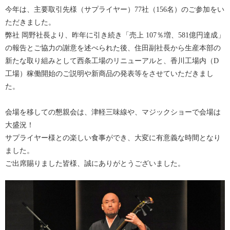
今年は、主要取引先様（サプライヤー）77社（156名）のご参加をい
ただきました。
弊社 岡野社長より、昨年に引き続き「売上 107％増、581億円達成」
の報告とご協力の謝意を述べられた後、住田副社長から生産本部の
新たな取り組みとして西条工場のリニューアルと、香川工場内（D
工場）稼働開始のご説明や新商品の発表等をさせていただきまし
た。
会場を移しての懇親会は、津軽三味線や、マジックショーで会場は
大盛況！
サプライヤー様との楽しい食事ができ、大変に有意義な時間となり
ました。
ご出席賜りました皆様、誠にありがとうございました。