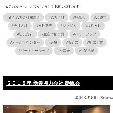
▲これからも、どうぞよろしくお願い致します！
#新春協力会社懇親会
#協力会社
#懇親会
#2019年
#会社方針
#方針発表
#レクザム
#経営方針
#社長方針
#生産本部方針
#パワーアップ
#オールラウンダー
#表彰
#表彰式
#地域企業
#パートナーシップ
#交流会
#企業活動
２０１８年 新春協力会社 懇親会
2018年01月24日
｜
Corporate