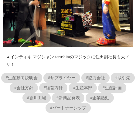
▲インティキ マジシャン terushitaのマジックに住田副社長も大ノ
リ！
#生産動向説明会
#サプライヤー
#協力会社
#取引先
#会社方針
#経営方針
#生産本部
#生産計画
#香川工場
#新商品発表
#企業活動
#パートナーシップ