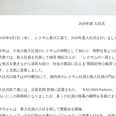
2026年度 入社式
2026年4月1日（水）、レクザム香川工場で、2026年度入社式を行いまし
今年は、37名の新入社員がレクザムの仲間として加わり、岡野社長より
式典では、新入社員を代表して徳田 晴紀さんが、「レクザムの一員と
な視点を磨きながら成長を続け、社会の要請に応える“開発好奇心集団”
す」と元気に宣誓しました。
入社式の様子はWEB配信にて、国内外のレクザム社員が新入社員の門出
入社式終了後には、正面玄関 西側に設置された、「KAGAWA Parkto
あいにくの雨模様となりましたが、多くの社員が除幕の瞬間を見届けま
夕方からは、新入社員の入社を祝して懇親会を開催。
恒例となっている自己紹介を兼ねたパフォーマンス披露も行われ、会場