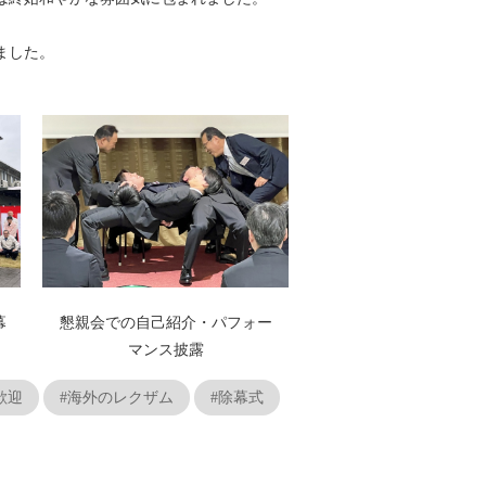
ました。
幕
懇親会での自己紹介・パフォー
マンス披露
歓迎
#海外のレクザム
#除幕式