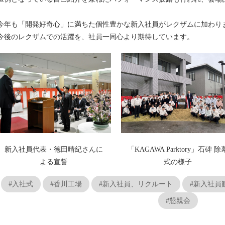
今年も「開発好奇心」に満ちた個性豊かな新入社員がレクザムに加わり
今後のレクザムでの活躍を、社員一同心より期待しています。
新入社員代表・徳田晴紀さんに
「KAGAWA Parktory」石碑 除
よる宣誓
式の様子
#入社式
#香川工場
#新入社員、リクルート
#新入社員
#懇親会