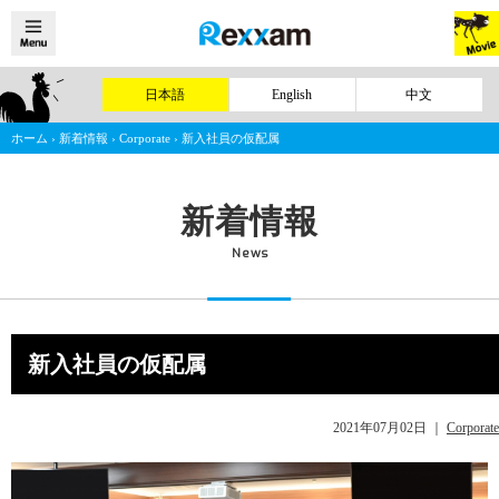
日本語
English
中文
ホーム
›
新着情報
›
Corporate
›
新入社員の仮配属
新着情報
News
新入社員の仮配属
2021年07月02日
｜
Corporate