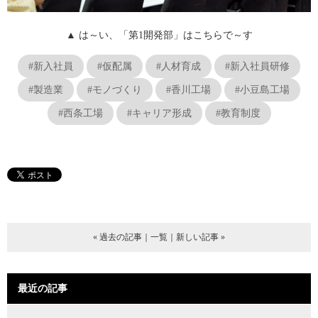
▲ は～い、「第1開発部」はこちらで～す
#新入社員
#仮配属
#人材育成
#新入社員研修
#製造業
#モノづくり
#香川工場
#小豆島工場
#西条工場
#キャリア形成
#教育制度
« 過去の記事
｜
一覧
｜
新しい記事 »
最近の記事