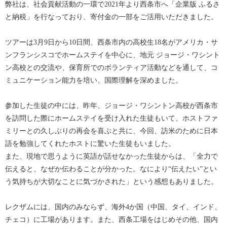
弊社は、社会貢献活動の一環で2021年より西条市へ「企業版 ふるさ
と納税」を行なっており、寄付金の一部をご活用いただきました。
ツアーは3月9日から10日間、西条市内の高校生18名がアメリカ・サ
ンフランシスコでホームステイを中心に、地元 ジョージ・ワシント
ン高校との交流や、保育所でのボランティア活動などを通して、コ
ミュニケーション能力を培い、国際理解を深めました。
参加した生徒の中には、昨年、ジョージ・ワシントン高校が西条市
を訪問した際にホームステイを受け入れた生徒もいて、ホストファ
ミリーとの久しぶりの再会を喜ぶと共に、今回、訪米のために日本
語を勉強してくれたホストに驚いた生徒もいました。
また、現地で思うように英語が話せなかった生徒からは、「全力で
伝えると、なぜか伝わることが分かった。なにより“伝えたい”とい
う気持ちが大切なことに気づかされた」という感想もありました。
レクザムには、国内のみならず、海外4か国（中国、タイ、インド、
チェコ）に工場があります。また、西条工場をはじめその他、国内