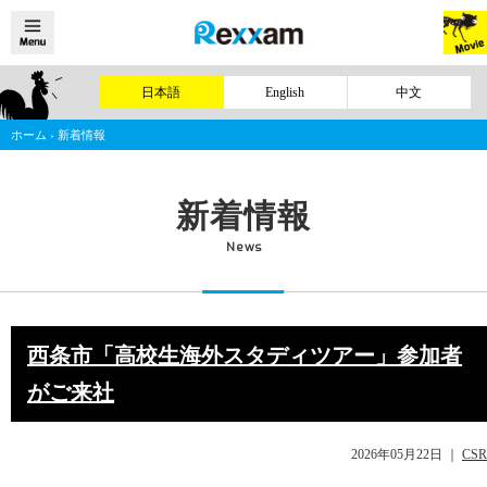
日本語
English
中文
ホーム
›
新着情報
新着情報
News
西条市「高校生海外スタディツアー」参加者
がご来社
2026年05月22日
｜
CSR